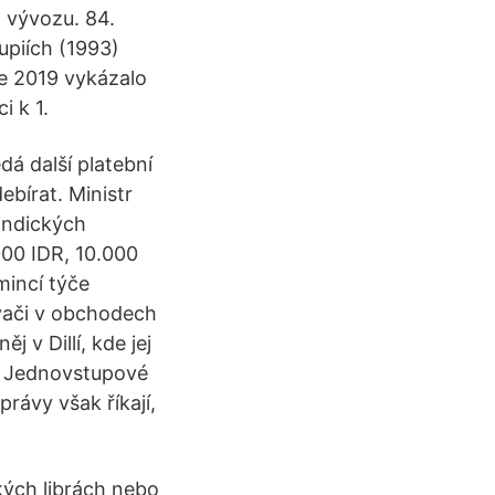
a vývozu. 84.
upiích (1993)
e 2019 vykázalo
i k 1.
dá další platební
ebírat. Ministr
 indických
000 IDR, 10.000
mincí týče
avači v obchodech
 v Dillí, kde jej
. Jednovstupové
právy však říkají,
kých librách nebo