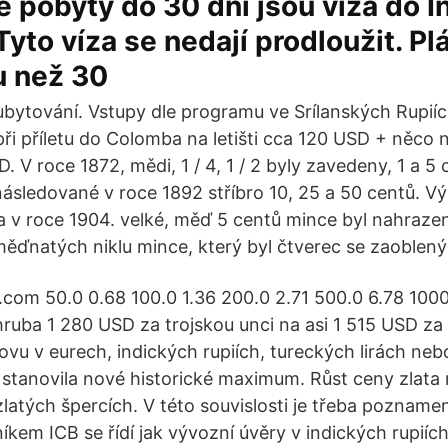
 pobyty do 30 dní jsou víza do 
Tyto víza se nedají prodloužit. Pl
u než 30
ubytování. Vstupy dle programu ve Srílanských Rupií
při příletu do Colomba na letišti cca 120 USD + něco
. V roce 1872, mědi, 1 / 4, 1 / 2 byly zavedeny, 1 a 5
ásledované v roce 1892 stříbro 10, 25 a 50 centů. Vý
a v roce 1904. velké, měď 5 centů mince byl nahraze
ďnatých niklu mince, který byl čtverec se zaoblený
.com 50.0 0.68 100.0 1.36 200.0 2.71 500.0 6.78 1000
hruba 1 280 USD za trojskou unci na asi 1 515 USD za 
ovu v eurech, indických rupiích, tureckých lirách neb
 stanovila nové historické maximum. Růst ceny zlata m
latých špercích. V této souvislosti je třeba poznamen
em ICB se řídí jak vývozní úvěry v indických rupiích,