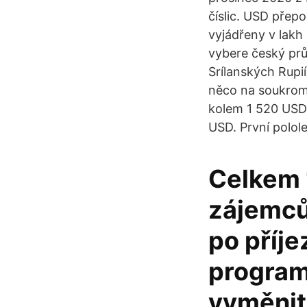
číslic. USD přepo
vyjádřeny v lakh
vybere český prů
Srílanských Rupi
něco na soukrom
kolem 1 520 USD 
USD. První polole
Celkem 
zájemců
po příje
program
vyměnit 