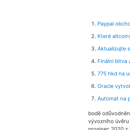
Paypal obcho
Které altcoin
Aktualizujte
Finální bitva
775 hkd na u
Oracle vytvo
Automat na p
bodě odůvodnění 
vývozního úvěru 
prosinec 2020 z 