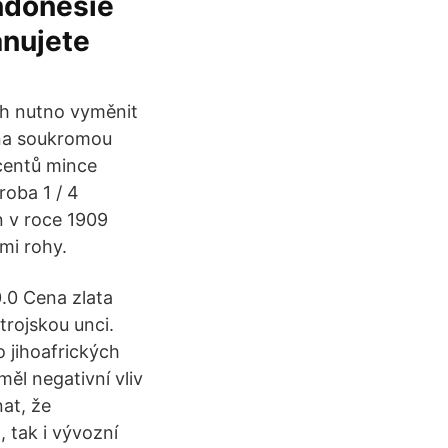
Indonésie
ánujete
ch nutno vyměnit
 na soukromou
 centů mince
roba 1 / 4
n v roce 1909
mi rohy.
.0 Cena zlata
trojskou unci.
o jihoafrických
ěl negativní vliv
at, že
 tak i vývozní