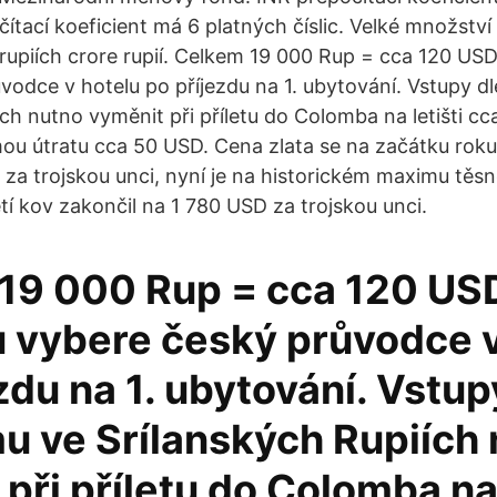
čítací koeficient má 6 platných číslic. Velké množství 
 rupiích crore rupií. Celkem 19 000 Rup = cca 120 US
vodce v hotelu po příjezdu na 1. ubytování. Vstupy d
ích nutno vyměnit při příletu do Colomba na letišti c
ou útratu cca 50 USD. Cena zlata se na začátku rok
za trojskou unci, nyní je na historickém maximu těs
tí kov zakončil na 1 780 USD za trojskou unci.
19 000 Rup = cca 120 USD
 vybere český průvodce v
zdu na 1. ubytování. Vstup
u ve Srílanských Rupiích
při příletu do Colomba na 