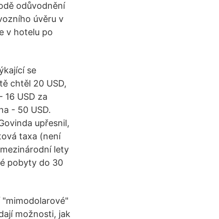
 bodě odůvodnění
ývozního úvěru v
 v hotelu po
kající se
tě chtěl 20 USD,
- 16 USD za
na - 50 USD.
Govinda upřesnil,
tová taxa (není
 mezinárodní lety
bé pobyty do 30
ní "mimodolarové"
dají možnosti, jak