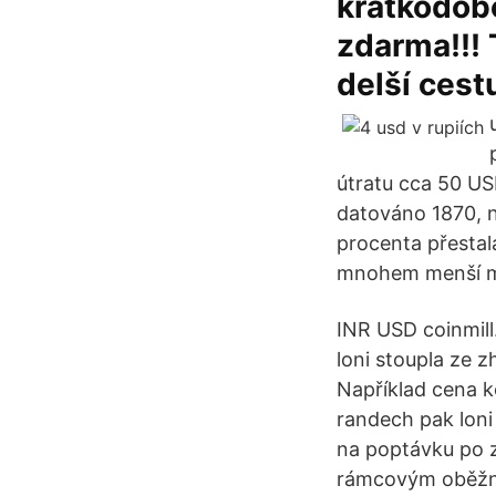
krátkodobé
zdarma!!! 
delší cest
útratu cca 50 USD
datováno 1870, n
procenta přestal
mnohem menší mě
INR USD coinmill
loni stoupla ze z
Například cena k
randech pak loni
na poptávku po z
rámcovým oběžník