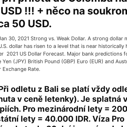
 USD !!! + něco na soukr
cca 50 USD.
Jan 30, 2021 Strong vs. Weak Dollar. A strong dollar
U.S. dollar has risen to a level that is near historical
her 2021 US Dollar Forecast. Major bank predictions 
 Yen (JPY) British Pound (GBP) Euro (EUR) and Austr
r Exchange Rate.
Při odletu z Bali se platí vždy od
nuta v ceně letenky). Je splatná v
piích. Pro mezinárodní lety = 20
státní lety = 40.000 IDR. Víza Pro