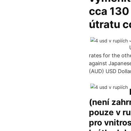
cca 130
útratu 
rates for the ot
against Japanese
(AUD) USD Dolla
(není zahr
pouze v ru
pro vnitro