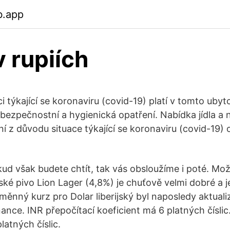
b.app
v rupiích
ci týkající se koronaviru (covid-19) platí v tomto uby
ezpečnostní a hygienická opatření. Nabídka jídla a
í z důvodu situace týkající se koronaviru (covid-19
kud však budete chtít, tak vás obsloužíme i poté. Mo
nské pivo Lion Lager (4,8%) je chuťově velmi dobré a 
ěnný kurz pro Dolar liberijský byl naposledy aktual
ance. INR přepočítací koeficient má 6 platných číslic
latných číslic.