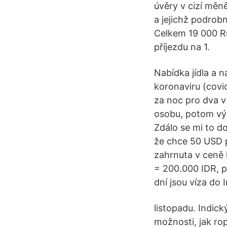
úvěry v cizí měn
a jejichž podrob
Celkem 19 000 R
příjezdu na 1.
Nabídka jídla a 
koronaviru (covi
za noc pro dva v
osobu, potom vý
Zdálo se mi to do
že chce 50 USD pr
zahrnuta v ceně l
= 200.000 IDR, p
dní jsou víza do 
listopadu. Indick
možnosti, jak rop