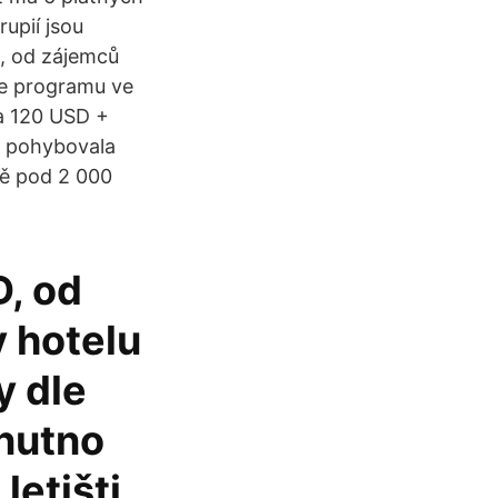
rupií jsou
D, od zájemců
le programu ve
ca 120 USD +
u pohybovala
ně pod 2 000
, od
 hotelu
y dle
 nutno
letišti