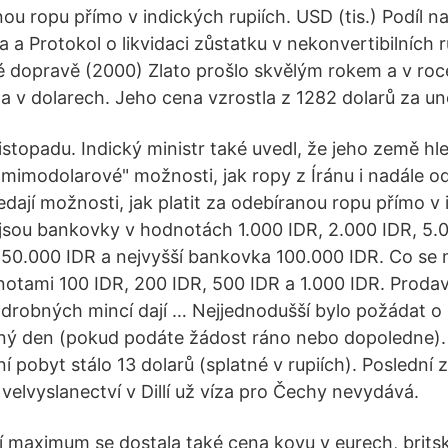
nou ropu přímo v indických rupiích. USD (tis.) Podíl n
a Protokol o likvidaci zůstatku v nekonvertibilních r
 dopravě (2000) Zlato prošlo skvělým rokem a v roc
a v dolarech. Jeho cena vzrostla z 1282 dolarů za unc
listopadu. Indický ministr také uvedl, že jeho země hle
"mimodolarové" možnosti, jak ropy z Íránu i nadále od
ledají možnosti, jak platit za odebíranou ropu přímo v
 jsou bankovky v hodnotách 1.000 IDR, 2.000 IDR, 5.
 50.000 IDR a nejvyšší bankovka 100.000 IDR. Co se 
notami 100 IDR, 200 IDR, 500 IDR a 1.000 IDR. Prod
robných mincí dají … Nejjednodušší bylo požádat o něj
ejný den (pokud podáte žádost ráno nebo dopoledne)
 pobyt stálo 13 dolarů (splatné v rupiích). Poslední z
velvyslanectví v Dillí už víza pro Čechy nevydává.
 maximum se dostala také cena kovu v eurech, brits