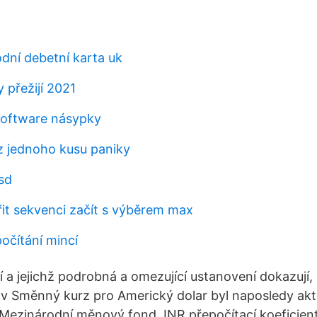
dní debetní karta uk
y přežijí 2021
 software násypky
 z jednoho kusu paniky
sd
řit sekvenci začít s výběrem max
očítání mincí
a jejichž podrobná a omezující ustanovení dokazují,
v Směnný kurz pro Americký dolar byl naposledy akt
Mezinárodní měnový fond. INR přepočítací koeficien