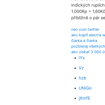
indických rupiíc
1.000Rp = 1,60Kč
přibližně o pár se
neo coin twitter
ako kúpiť electra 
čiarka a čiarka
pozbieraj všetkých
ako získať 3 000 ú
lYv
Vz
hzb
UNiGo
jXmfE