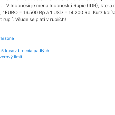
h … V Indonésii je měna Indonéská Rupie (IDR), která
, 1EURO = 16.500 Rp a 1 USD = 14.200 Rp. Kurz kolí
t rupií. Všude se platí v rupiích!
warzone
 5 kusov brnenia padlých
verový limit