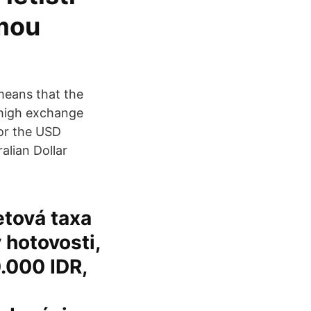
omou
 means that the
ly high exchange
for the USD
alian Dollar
letová taxa
 hotovosti,
0.000 IDR,