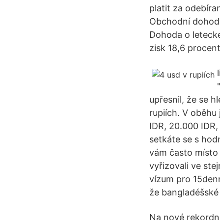
platit za odebíra
Obchodní dohoda 
Dohoda o letecké
zisk 18,6 procent
upřesnil, že se h
rupiích. V oběhu
IDR, 20.000 IDR,
setkáte se s hod
vám často místo d
vyřizovali ve st
vízum pro 15denní
že bangladéšské 
Na nové rekordní