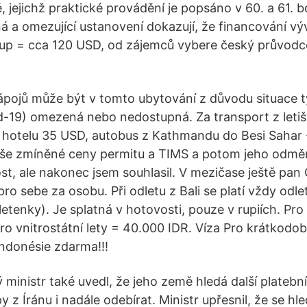
ě, jejichž praktické provádění je popsáno v 60. a 61.
ná a omezující ustanovení dokazují, že financování v
up = cca 120 USD, od zájemců vybere český průvodce
nápojů může být v tomto ubytování z důvodu situace tý
d-19) omezená nebo nedostupná. Za transport z letiš
 hotelu 35 USD, autobus z Kathmandu do Besi Sahar 
še zmíněné ceny permitu a TIMS a potom jeho odmě
st, ale nakonec jsem souhlasil. V mezičase ještě pan 
o sebe za osobu. Při odletu z Bali se platí vždy odle
etenky). Je splatná v hotovosti, pouze v rupiích. Pro
ro vnitrostátní lety = 40.000 IDR. Víza Pro krátkodo
Indonésie zdarma!!!
ý ministr také uvedl, že jeho země hledá další plateb
y z Íránu i nadále odebírat. Ministr upřesnil, že se hle