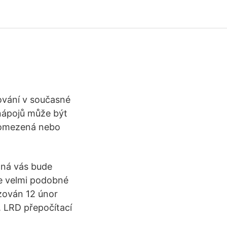
tování v současné
 nápojů může být
) omezená nebo
žná vás bude
je velmi podobné
izován 12 únor
. LRD přepočítací