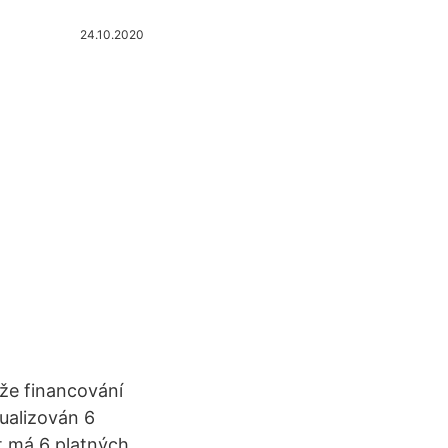
24.10.2020
 že financování
ualizován 6
t má 6 platných