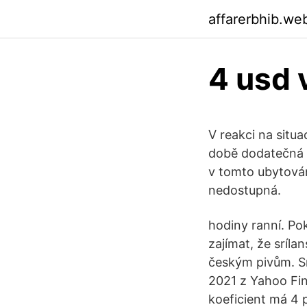
affarerbhib.we
4 usd 
V reakci na situa
době dodatečná b
v tomto ubytován
nedostupná.
hodiny ranní. Po
zajímat, že sríla
českým pivům. Sm
2021 z Yahoo Fin
koeficient má 4 p