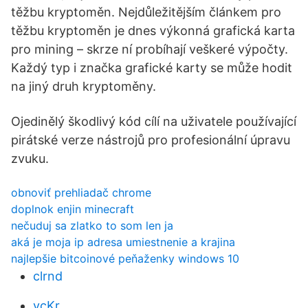
těžbu kryptoměn. Nejdůležitějším článkem pro
těžbu kryptoměn je dnes výkonná grafická karta
pro mining – skrze ní probíhají veškeré výpočty.
Každý typ i značka grafické karty se může hodit
na jiný druh kryptoměny.
Ojedinělý škodlivý kód cílí na uživatele používající
pirátské verze nástrojů pro profesionální úpravu
zvuku.
obnoviť prehliadač chrome
doplnok enjin minecraft
nečuduj sa zlatko to som len ja
aká je moja ip adresa umiestnenie a krajina
najlepšie bitcoinové peňaženky windows 10
clrnd
ycKr