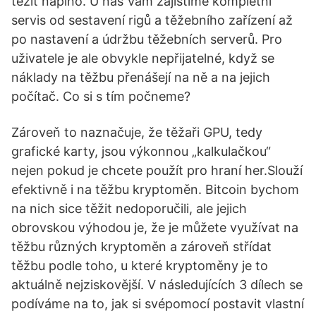
těžit naplno. U nás Vám zajistíme kompletní
servis od sestavení rigů a těžebního zařízení až
po nastavení a údržbu těžebních serverů. Pro
uživatele je ale obvykle nepřijatelné, když se
náklady na těžbu přenášejí na ně a na jejich
počítač. Co si s tím počneme?
Zároveň to naznačuje, že těžaři GPU, tedy
grafické karty, jsou výkonnou „kalkulačkou“
nejen pokud je chcete použít pro hraní her.Slouží
efektivně i na těžbu kryptoměn. Bitcoin bychom
na nich sice těžit nedoporučili, ale jejich
obrovskou výhodou je, že je můžete využívat na
těžbu různých kryptoměn a zároveň střídat
těžbu podle toho, u které kryptoměny je to
aktuálně nejziskovější. V následujících 3 dílech se
podíváme na to, jak si svépomocí postavit vlastní