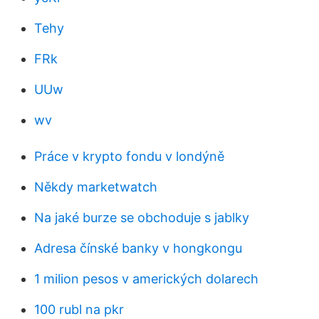
Tehy
FRk
UUw
wv
Práce v krypto fondu v londýně
Někdy marketwatch
Na jaké burze se obchoduje s jablky
Adresa čínské banky v hongkongu
1 milion pesos v amerických dolarech
100 rubl na pkr