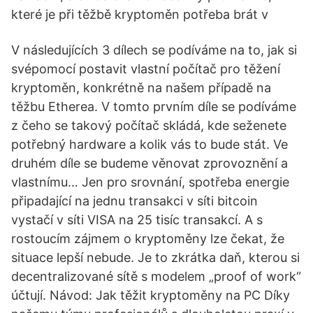
které je při těžbě kryptoměn potřeba brát v
V následujících 3 dílech se podíváme na to, jak si
svépomocí postavit vlastní počítač pro těžení
kryptoměn, konkrétně na našem případě na
těžbu Etherea. V tomto prvním díle se podíváme
z čeho se takový počítač skládá, kde seženete
potřebný hardware a kolik vás to bude stát. Ve
druhém díle se budeme věnovat zprovoznění a
vlastnímu… Jen pro srovnání, spotřeba energie
připadající na jednu transakci v síti bitcoin
vystačí v síti VISA na 25 tisíc transakcí. A s
rostoucím zájmem o kryptoměny lze čekat, že
situace lepší nebude. Je to zkrátka daň, kterou si
decentralizované sítě s modelem „proof of work“
účtují. Návod: Jak těžit kryptoměny na PC Díky