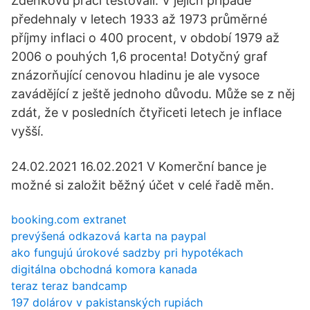
Zdeňkovu práci testovali. V jejich případě
předehnaly v letech 1933 až 1973 průměrné
příjmy inflaci o 400 procent, v období 1979 až
2006 o pouhých 1,6 procenta! Dotyčný graf
znázorňující cenovou hladinu je ale vysoce
zavádějící z ještě jednoho důvodu. Může se z něj
zdát, že v posledních čtyřiceti letech je inflace
vyšší.
24.02.2021 16.02.2021 V Komerční bance je
možné si založit běžný účet v celé řadě měn.
booking.com extranet
prevýšená odkazová karta na paypal
ako fungujú úrokové sadzby pri hypotékach
digitálna obchodná komora kanada
teraz teraz bandcamp
197 dolárov v pakistanských rupiách