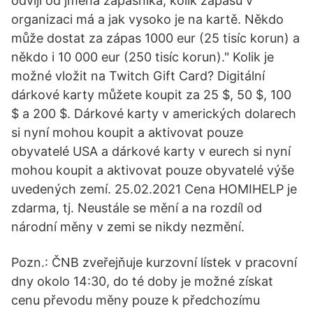
odvíjí od jména zápasníka, kolik zápasů v
organizaci má a jak vysoko je na kartě. Někdo
může dostat za zápas 1000 eur (25 tisíc korun) a
někdo i 10 000 eur (250 tisíc korun)." Kolik je
možné vložit na Twitch Gift Card? Digitální
dárkové karty můžete koupit za 25 $, 50 $, 100
$ a 200 $. Dárkové karty v amerických dolarech
si nyní mohou koupit a aktivovat pouze
obyvatelé USA a dárkové karty v eurech si nyní
mohou koupit a aktivovat pouze obyvatelé výše
uvedených zemí. 25.02.2021 Cena HOMIHELP je
zdarma, tj. Neustále se mění a na rozdíl od
národní měny v zemi se nikdy nezmění.
Pozn.: ČNB zveřejňuje kurzovní lístek v pracovní
dny okolo 14:30, do té doby je možné získat
cenu převodu měny pouze k předchozímu