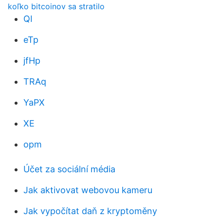
koľko bitcoinov sa stratilo
QI
eTp
jfHp
TRAq
YaPX
XE
opm
Účet za sociální média
Jak aktivovat webovou kameru
Jak vypočítat daň z kryptoměny