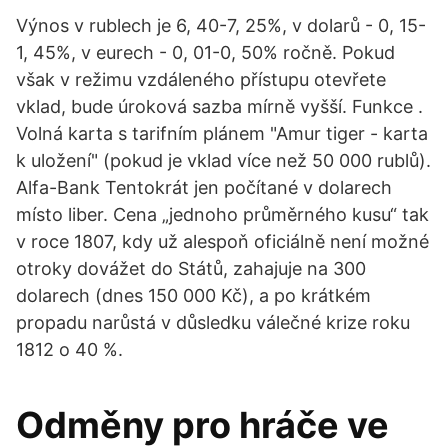
Výnos v rublech je 6, 40-7, 25%, v dolarů - 0, 15-
1, 45%, v eurech - 0, 01-0, 50% ročně. Pokud
však v režimu vzdáleného přístupu otevřete
vklad, bude úroková sazba mírně vyšší. Funkce .
Volná karta s tarifním plánem "Amur tiger - karta
k uložení" (pokud je vklad více než 50 000 rublů).
Alfa-Bank Tentokrát jen počítané v dolarech
místo liber. Cena „jednoho průměrného kusu“ tak
v roce 1807, kdy už alespoň oficiálně není možné
otroky dovážet do Států, zahajuje na 300
dolarech (dnes 150 000 Kč), a po krátkém
propadu narůstá v důsledku válečné krize roku
1812 o 40 %.
Odměny pro hráče ve