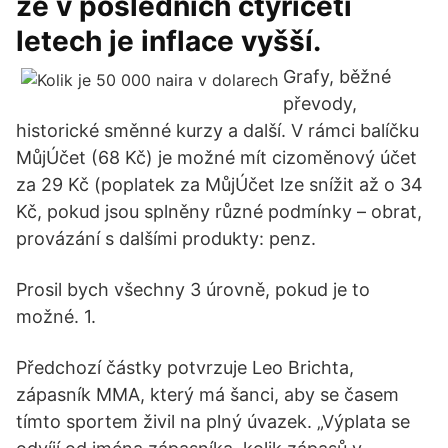
že v posledních čtyřiceti
letech je inflace vyšší.
Grafy, běžné
převody,
historické směnné kurzy a další. V rámci balíčku
MůjÚčet (68 Kč) je možné mít cizoměnový účet
za 29 Kč (poplatek za MůjÚčet lze snížit až o 34
Kč, pokud jsou splněny různé podmínky – obrat,
provázání s dalšími produkty: penz.
Prosil bych všechny 3 úrovně, pokud je to
možné. 1.
Předchozí částky potvrzuje Leo Brichta,
zápasník MMA, který má šanci, aby se časem
tímto sportem živil na plný úvazek. „Výplata se