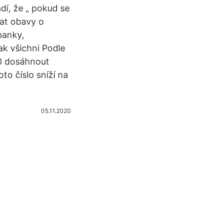
dí, že „ pokud se
lat obavy o
banky,
k všichni Podle
0 dosáhnout
to číslo sníží na
05.11.2020