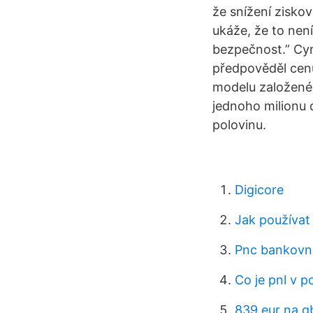
že snížení ziskov
ukáže, že to nen
bezpečnost.” Cy
předpověděl cenu
modelu založené
jednoho milionu 
polovinu.
Digicore
Jak používat
Pnc bankovní
Co je pnl v p
839 eur na g