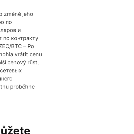
 o změně jeho
ию по
лларов и
т по контракту
 ZEC/BTC – Po
ohla vrátit cenu
ší cenový růst,
 сетевых
днего
tnu proběhne
můžete