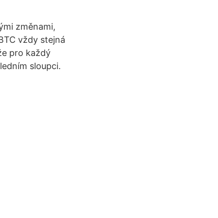
lkými změnami,
 BTC vždy stejná
že pro každý
edním sloupci.