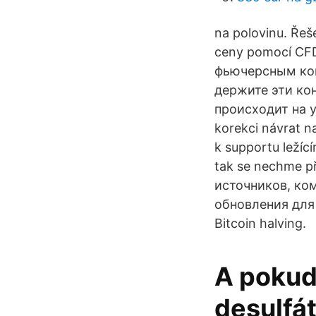
na polovinu. Ře
ceny pomocí CF
фьючерсным конт
держите эти кон
происходит на у
korekci návrat n
k supportu ležíc
tak se nechme p
источников, ко
обновления для
Bitcoin halving.
A pokud
desulfá