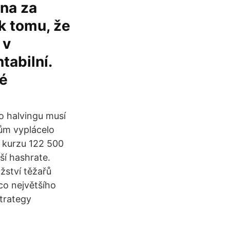
na za
 k tomu, že
 v
tabilní.
ré
o halvingu musí
ům vyplácelo
m kurzu 122 500
ší hashrate.
žství těžařů
co největšího
trategy