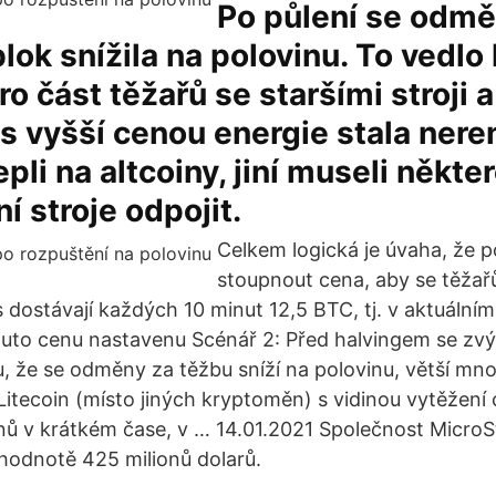
Po půlení se odmě
lok snížila na polovinu. To vedlo
o část těžařů se staršími stroji a
s vyšší cenou energie stala neren
pli na altcoiny, jiní museli někte
í stroje odpojit.
Celkem logická je úvaha, že p
stoupnout cena, aby se těžař
s dostávají každých 10 minut 12,5 BTC, tj. v aktuální
 tuto cenu nastavenu Scénář 2: Před halvingem se zvý
 že se odměny za těžbu sníží na polovinu, větší mno
Litecoin (místo jiných kryptoměn) s vidinou vytěžení 
nů v krátkém čase, v … 14.01.2021 Společnost MicroS
hodnotě 425 milionů dolarů.