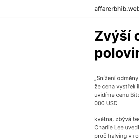
affarerbhib.we
Zvýší 
polovi
„Snížení odměny 
že cena vystřelí 
uvidíme cenu Bit
000 USD
května, zbývá te
Charlie Lee uved
proč halving v r