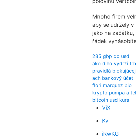
polovinu Vertcoi
Mnoho firem velm
aby se udržely v
jako na začátku,
řádek vynásobíte
285 gbp do usd
ako dlho vydrží t
pravidlá blokujúcej
ach bankový účet
flori marquez bio
krypto pumpa a te
bitcoin usd kurs
ViX
Kv
iRwKG