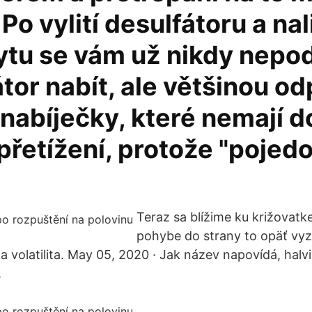
 Po vylití desulfátoru a nali
ytu se vám už nikdy nepod
or nabít, ale většinou od
 nabíječky, které nemají 
přetížení, protože "pojed
Teraz sa blížime ku križovatk
pohybe do strany to opäť vyze
a volatilita. May 05, 2020 · Jak název napovídá, halvi
.