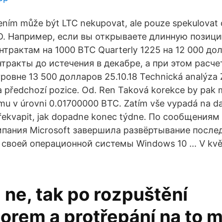
šením může být LTC nekupovat, ale pouze spekulovat
D. Например, если вы открываете длинную позиц
рактам на 1000 BTC Quarterly 1225 на 12 000 до
тракты до истечения в декабре, а при этом расче
ровне 13 500 долларов 25.10.18 Technická analýza
a předchozí pozice. Od. Ren Taková korekce by pak m
ímu v úrovni 0.01700000 BTC. Zatím vše vypadá na dal
řekvapit, jak dopadne konec týdne. По сообщениям
мпания Microsoft завершила развёртывание после
 своей операционной системы Windows 10 … V kvě
 ne, tak po rozpuštění
torem a protřepání na to 