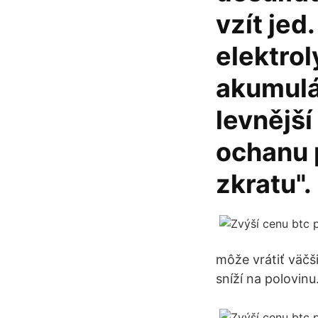
vzít jed.
elektrol
akumulát
levnější
ochanu 
zkratu".
môže vrátiť väčši
sníží na polovinu