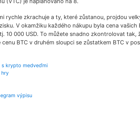
nu (VTC) je naplánováno na 8.
i rychle zkrachuje a ty, které zůstanou, projdou ve
 zisku. V okamžiku každého nákupu byla cena vašich
 tj. 10 000 USD. To můžete snadno zkontrolovat tak, 
 cenu BTC v druhém sloupci se zůstatkem BTC v posl
rh s krypto medveďmi
 hry
legram výpisu