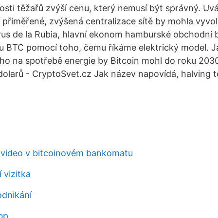
osti těžařů zvýší cenu, který nemusí být správný. Uvá
í přiměřené, zvýšená centralizace sítě by mohla vyvo
rus de la Rubia, hlavní ekonom hamburské obchodní 
 BTC pomocí toho, čemu říkáme elektrický model. Ja
ho na spotřebě energie by Bitcoin mohl do roku 203
dolarů - CryptoSvet.cz Jak název napovídá, halving to
 video v bitcoinovém bankomatu
 vizitka
odnikání
bp