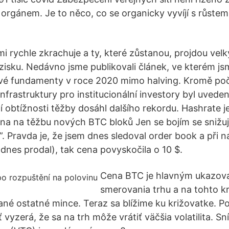
orgánem. Je to něco, co se organicky vyvíjí s růstem
i rychle zkrachuje a ty, které zůstanou, projdou ve
zisku. Nedávno jsme publikovali článek, ve kterém jsm
ové fundamenty v roce 2020 mimo halving. Kromě poč
nfrastruktury pro institucionální investory byl uveden
 obtížnosti těžby dosáhl dalšího rekordu. Hashrate je
na na těžbu nových BTC bloků Jen se bojím se snižujíc
”. Pravda je, že jsem dnes sledoval order book a při
nes prodal), tak cena povyskočila o 10 $.
Cena BTC je hlavným ukazov
smerovania trhu a na tohto k
né ostatné mince. Teraz sa blížime ku križovatke. 
 vyzerá, že sa na trh môže vrátiť väčšia volatilita. S