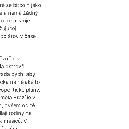
ré se bitcoin jako
ce a nemá žádný
to neexistuje
žujúcej
0 dolárov v čase
vězněni v
Na ostrově
erada bych, aby
ecka na nějaké to
politické plány,
měla Brazílie v
o, ovšem od té
lají rodiny na
ik měsíců. V
o žádným