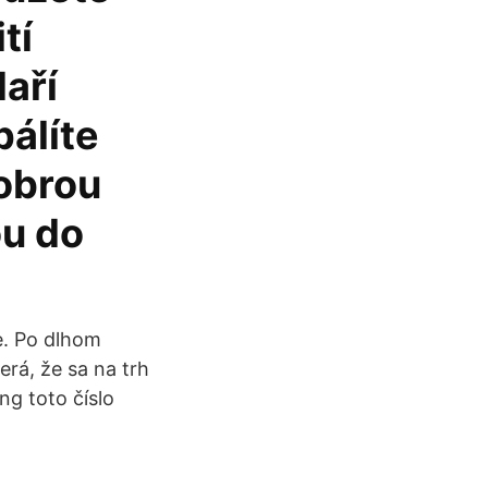
tí
aří
pálíte
dobrou
ou do
e. Po dlhom
rá, že sa na trh
ng toto číslo