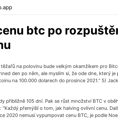
b.app
cenu btc po rozpuště
nu
těžařů na polovinu bude velkým okamžikem pro Bitco
ihned den po něm, ale myslím si, že ode dne, který je 
coinu na 100.000 dolarech do prosince 2021.“ 5) Jac
dy přibližně 105 dní. Pak se růst množství BTC v oběh
l: “Každý přemýšlí o tom, jak halving ovlivní cenu. D
oce 2020 nemusí vypumpovat cenu BTC, je podle Noel