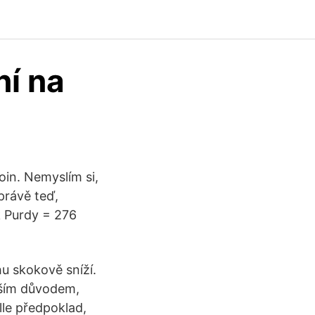
ní na
in. Nemyslím si,
právě teď,
k Purdy = 276
u skokově sníží.
alším důvodem,
le předpoklad,