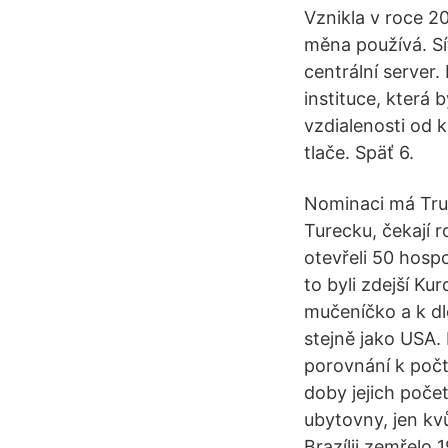
Vznikla v roce 20
měna používá. Sí
centrální server
instituce, která
vzdialenosti od k
tlače. Späť 6.
Nominaci má Trum
Turecku, čekají
otevřeli 50 hospo
to byli zdejší Ku
mučeníčko a k dl
stejně jako USA. 
porovnání k poč
doby jejich počet
ubytovny, jen kvů
Brazílii zemřelo 