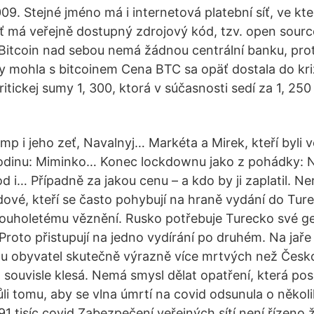
09. Stejné jméno má i internetová platební síť, ve kte
ť má veřejně dostupný zdrojový kód, tzv. open sour
. Bitcoin nad sebou nemá žádnou centrální banku, pro
 by mohla s bitcoinem Cena BTC sa opäť dostala do kri
ritickej sumy 1, 300, ktorá v súčasnosti sedí za 1, 25
p i jeho zeť, Navalnyj… Markéta a Mirek, kteří byli 
 rodinu: Miminko… Konec lockdownu jako z pohádky: 
d i… Případně za jakou cenu – a kdo by ji zaplatil. N
rdové, kteří se často pohybují na hraně vydání do Tur
ouholetému věznění. Rusko potřebuje Turecko své geo
Proto přistupují na jedno vydírání po druhém. Na jaře 
tu obyvatel skutečně výrazně více mrtvých než Česk
 souvisle klesá. Nemá smysl dělat opatření, která posí
li tomu, aby se vlna úmrtí na covid odsunula o někol
191 tisíc covid Zabezpečení veřejných sítí není řízen