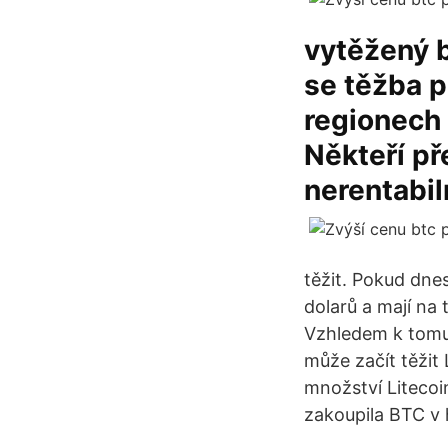
vytěžený b
se těžba pr
regionech 
Někteří pře
nerentabiln
těžit. Pokud dne
dolarů a mají na
Vzhledem k tomu,
může začít těžit 
množství Litecoi
zakoupila BTC v 