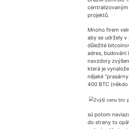
centralizovaným 
projektů.
Mnoho firem velm
aby se udržely v 
důležité bitcoin
adres, budování i
navzdory zvýšení
která je vynalože
nějaké “prasárny
400 BTC (někdo d
sú potom naviaza
do strany to opäť