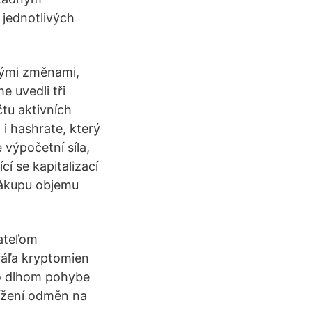
 jednotlivých
lkými změnami,
e uvedli tři
tu aktivních
 i hashrate, který
 výpočetní síla,
í se kapitalizací
 nákupu objemu
ateľom
ráľa kryptomien
Po dlhom pohybe
nížení odměn na