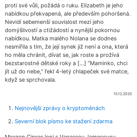
proti své vůli, požádá o ruku. Elizabeth je jeho
nabídkou překvapená, ale především pohoršená.
Nevidí sebemenší souvislost mezi jeho
domýšlivostí a ctižádostí a nynější pokornou
nabídkou. Matka malého Nolana se dodnes
nesmířila s tím, že její synek již není a ona, která
ho měla chránit, dívat se, jak roste a prožívá
bezstarostné dětské roky a […] “Maminko, chci
jít už do nebe,” řekl 4-letý chlapeček své matce,
když se sprchovala.
15.12.2020
Nejnovější zprávy o kryptoměnách
Severní blok písmo ke stažení zdarma
Morgan Cipres loni s Vanessou Jamesovou