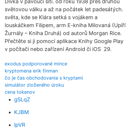
Dívka v pavoučí síti. od roku 1938 přes druhou
světovou válku a až na počátek let padesátých.
světa, kde se Klára setká s vojákem a
louskáčkem Filipem, arm E-kniha Milovaná (Upíří
Žurnály – Kniha Druhá) od autorů Morgan Rice.
Přečtěte si ji pomocí aplikace Knihy Google Play
v počítači nebo zařízení Android či iOS 29.
exodus podporované mince
kryptomena erik finman
čo je čas obchodovania s kryptami
simulátor zloženého úroku
cena tokenov
gSLqZ
KJBM
lpVR