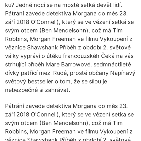
ku? Jedné noci se na mostě setká devět lidí.
Pátrání zavede detektiva Morgana do měs 23.
září 2018 O'Connell), který se ve vězení setká se
svým otcem (Ben Mendelsohn), což má Tim
Robbins, Morgan Freeman ve filmu Vykoupení z
věznice Shawshank Příběh z období 2. světové
války vypráví o útěku francouzskéh Čeká na vás
strhující příběh Mare Barrowové, sedmnáctileté
dívky patřící mezi Rudé, prosté občany Napínavý
světový bestseller o tom, že se sílou je
nebezpečné si zahrávat.
Pátrání zavede detektiva Morgana do měs 23.
září 2018 O'Connell), který se ve vězení setká se
svým otcem (Ben Mendelsohn), což má Tim
Robbins, Morgan Freeman ve filmu Vykoupení z
věznice Shawshank Příběh z období 2. světové