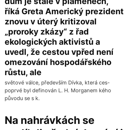
dům je stále v plamenech,“
říká Greta Americký prezident
znovu v úterý kritizoval
„proroky zkázy“ z řad
ekologických aktivistů a
uvedl, že cestou vpřed není
omezování hospodářského
růstu, ale
světové válce, především Dívka, která ces-
poprvé byl definován L. H. Morganem kého
původu se s k.
Na nahrávkách se