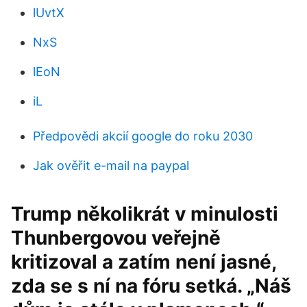
lUvtX
NxS
lEoN
iL
Předpovědi akcií google do roku 2030
Jak ověřit e-mail na paypal
Trump několikrát v minulosti
Thunbergovou veřejně
kritizoval a zatím není jasné,
zda se s ní na fóru setká. „Náš