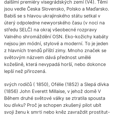
dalšími premiéry visegrádských zemí (V4). Těmi
jsou vedle Česka Slovensko, Polsko a Maďarsko.
Babiš se s hlavou ukrajinského státu setkal v
úterý odpoledne newyorského času (v noci na
středu SELČ) na okraj všeobecné rozpravy
Valného shromáždění OSN. Eko-kožichy kabáty
nejsou jen módní, stylové a moderní. To je jeden
z hlavních trendů příští zimy. Mnoho značek se
světovým názvem dává přednost umělé
kožešině, která nevypadá horší, nebo dokonce
lepší než přirozená.
svých rodičů ( 1850), Ofélie (1852) a Slepá dívka
(1856) John Everett Millaise, v jehož domě V
Během druhé světové války se ztratila spousta
lou dívku? Proč je schopen zkušený pilot ubít
svoji ženu k smrti nebo kněz zavraždit prostitut-