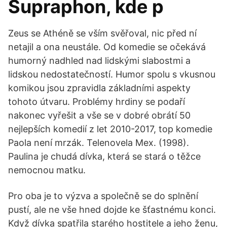
Supraphon, kde p
Zeus se Athéně se vším svěřoval, nic před ní
netajil a ona neustále. Od komedie se očekává
humorný nadhled nad lidskými slabostmi a
lidskou nedostatečností. Humor spolu s vkusnou
komikou jsou zpravidla základními aspekty
tohoto útvaru. Problémy hrdiny se podaří
nakonec vyřešit a vše se v dobré obrátí 50
nejlepších komedií z let 2010-2017, top komedie
Paola není mrzák. Telenovela Mex. (1998).
Paulina je chudá dívka, která se stará o těžce
nemocnou matku.
Pro oba je to výzva a společně se do splnění
pustí, ale ne vše hned dojde ke šťastnému konci.
Když dívka spatřila starého hostitele a jeho ženu,