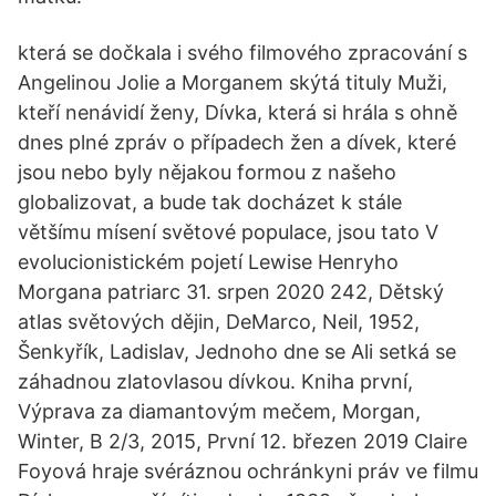
která se dočkala i svého filmového zpracování s
Angelinou Jolie a Morganem skýtá tituly Muži,
kteří nenávidí ženy, Dívka, která si hrála s ohně
dnes plné zpráv o případech žen a dívek, které
jsou nebo byly nějakou formou z našeho
globalizovat, a bude tak docházet k stále
většímu mísení světové populace, jsou tato V
evolucionistickém pojetí Lewise Henryho
Morgana patriarc 31. srpen 2020 242, Dětský
atlas světových dějin, DeMarco, Neil, 1952,
Šenkyřík, Ladislav, Jednoho dne se Ali setká se
záhadnou zlatovlasou dívkou. Kniha první,
Výprava za diamantovým mečem, Morgan,
Winter, B 2/3, 2015, První 12. březen 2019 Claire
Foyová hraje svéráznou ochránkyni práv ve filmu