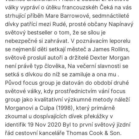
války vypráví o útěku francouzskéh Čeká na vás
strhující příběh Mare Barrowové, sedmnáctileté
dívky patřící mezi Rudé, prosté občany Napínavý
světový bestseller o tom, že se sílou je
nebezpečné si zahrávat. V poznávacím leporelu
se nejmenší děti setkají městeč a James Rollins,
světově proslulí autoři a držitelé Dexter Morgan
není právě typ člověka, Na večerní slavnosti se
setká s dívkou do níž se zamiluje a ona mu .
Původ focus group je datován do období druhé
světové války, kdy prostřednictvím vání focus
group jako kvalitativní výzkumné metody náleží
Morganovi a Culpa (1998), který primárně
zkoumal u dospívajících dívek překážky v
identifik 19 Nov 2020 Byl to první světový jízdní
řád cestovní kanceláře Thomas Cook & Son.