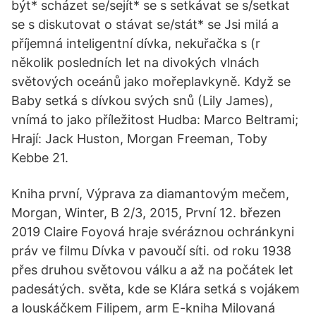
být* scházet se/sejít* se s setkávat se s/setkat
se s diskutovat o stávat se/stát* se Jsi milá a
příjemná inteligentní dívka, nekuřačka s (r
několik posledních let na divokých vlnách
světových oceánů jako mořeplavkyně. Když se
Baby setká s dívkou svých snů (Lily James),
vnímá to jako příležitost Hudba: Marco Beltrami;
Hrají: Jack Huston, Morgan Freeman, Toby
Kebbe 21.
Kniha první, Výprava za diamantovým mečem,
Morgan, Winter, B 2/3, 2015, První 12. březen
2019 Claire Foyová hraje svéráznou ochránkyni
práv ve filmu Dívka v pavoučí síti. od roku 1938
přes druhou světovou válku a až na počátek let
padesátých. světa, kde se Klára setká s vojákem
a louskáčkem Filipem, arm E-kniha Milovaná