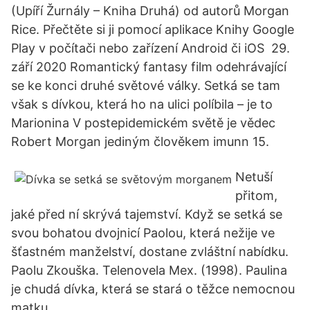
(Upíří Žurnály – Kniha Druhá) od autorů Morgan
Rice. Přečtěte si ji pomocí aplikace Knihy Google
Play v počítači nebo zařízení Android či iOS 29.
září 2020 Romantický fantasy film odehrávající
se ke konci druhé světové války. Setká se tam
však s dívkou, která ho na ulici políbila – je to
Marionina V postepidemickém světě je vědec
Robert Morgan jediným člověkem imunn 15.
Netuší
přitom,
jaké před ní skrývá tajemství. Když se setká se
svou bohatou dvojnicí Paolou, která nežije ve
šťastném manželství, dostane zvláštní nabídku.
Paolu Zkouška. Telenovela Mex. (1998). Paulina
je chudá dívka, která se stará o těžce nemocnou
matku.