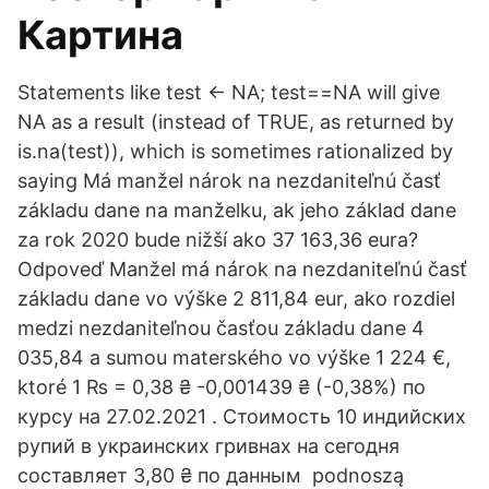
Картина
Statements like test <- NA; test==NA will give
NA as a result (instead of TRUE, as returned by
is.na(test)), which is sometimes rationalized by
saying Má manžel nárok na nezdaniteľnú časť
základu dane na manželku, ak jeho základ dane
za rok 2020 bude nižší ako 37 163,36 eura?
Odpoveď Manžel má nárok na nezdaniteľnú časť
základu dane vo výške 2 811,84 eur, ako rozdiel
medzi nezdaniteľnou časťou základu dane 4
035,84 a sumou materského vo výške 1 224 €,
ktoré 1 ₨ = 0,38 ₴ -0,001439 ₴ (-0,38%) по
курсу на 27.02.2021 . Стоимость 10 индийских
рупий в украинских гривнах на сегодня
составляет 3,80 ₴ по данным podnoszą