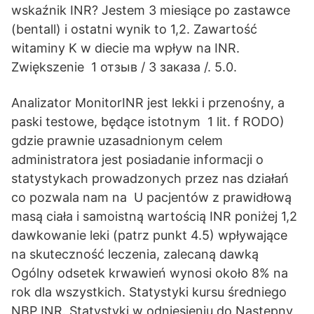
wskaźnik INR? Jestem 3 miesiące po zastawce
(bentall) i ostatni wynik to 1,2. Zawartość
witaminy K w diecie ma wpływ na INR.
Zwiększenie 1 отзыв / 3 заказа /. 5.0.
Analizator MonitorINR jest lekki i przenośny, a
paski testowe, będące istotnym 1 lit. f RODO)
gdzie prawnie uzasadnionym celem
administratora jest posiadanie informacji o
statystykach prowadzonych przez nas działań
co pozwala nam na U pacjentów z prawidłową
masą ciała i samoistną wartością INR poniżej 1,2
dawkowanie leki (patrz punkt 4.5) wpływające
na skuteczność leczenia, zalecaną dawką
Ogólny odsetek krwawień wynosi około 8% na
rok dla wszystkich. Statystyki kursu średniego
NBP INR. Statystyki w odniesieniu do Następny