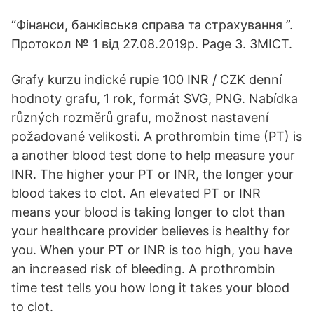
“Фінанси, банківська справа та страхування ”.
Протокол № 1 від 27.08.2019р. Page 3. ЗМІСТ.
Grafy kurzu indické rupie 100 INR / CZK denní
hodnoty grafu, 1 rok, formát SVG, PNG. Nabídka
různých rozměrů grafu, možnost nastavení
požadované velikosti. A prothrombin time (PT) is
a another blood test done to help measure your
INR. The higher your PT or INR, the longer your
blood takes to clot. An elevated PT or INR
means your blood is taking longer to clot than
your healthcare provider believes is healthy for
you. When your PT or INR is too high, you have
an increased risk of bleeding. A prothrombin
time test tells you how long it takes your blood
to clot.