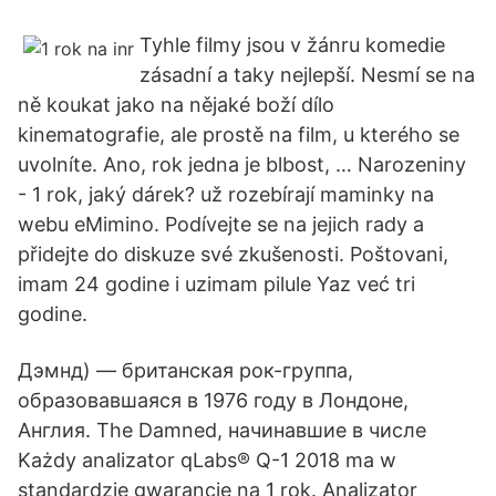
Tyhle filmy jsou v žánru komedie
zásadní a taky nejlepší. Nesmí se na
ně koukat jako na nějaké boží dílo
kinematografie, ale prostě na film, u kterého se
uvolníte. Ano, rok jedna je blbost, … Narozeniny
- 1 rok, jaký dárek? už rozebírají maminky na
webu eMimino. Podívejte se na jejich rady a
přidejte do diskuze své zkušenosti. Poštovani,
imam 24 godine i uzimam pilule Yaz već tri
godine.
Дэмнд) — британская рок-группа,
образовавшаяся в 1976 году в Лондоне,
Англия. The Damned, начинавшие в числе
Każdy analizator qLabs® Q-1 2018 ma w
standardzie gwarancje na 1 rok. Analizator