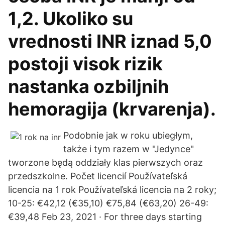
1,2. Ukoliko su
vrednosti INR iznad 5,0
postoji visok rizik
nastanka ozbiljnih
hemoragija (krvarenja).
Podobnie jak w roku ubiegłym,
także i tym razem w "Jedynce"
tworzone będą oddziały klas pierwszych oraz
przedszkolne. Počet licencií Používateľská
licencia na 1 rok Používateľská licencia na 2 roky;
10-25: €42,12 (€35,10) €75,84 (€63,20) 26-49:
€39,48 Feb 23, 2021 · For three days starting