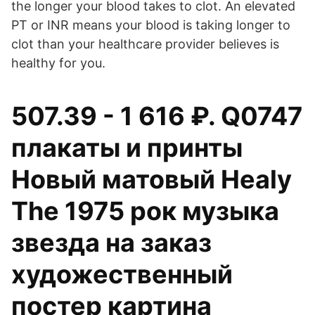
the longer your blood takes to clot. An elevated
PT or INR means your blood is taking longer to
clot than your healthcare provider believes is
healthy for you.
507.39 - 1 616 ₽. Q0747
плакаты и принты
Новый матовый Healy
The 1975 рок музыка
звезда на заказ
художественный
постер картина