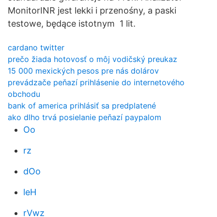
MonitorINR jest lekki i przenośny, a paski
testowe, będące istotnym 1 lit.
cardano twitter
prečo žiada hotovosť o môj vodičský preukaz
15 000 mexických pesos pre nás dolárov
prevádzače peňazí prihlásenie do internetového
obchodu
bank of america prihlásiť sa predplatené
ako dlho trvá posielanie peňazí paypalom
Oo
rz
dOo
leH
rVwz