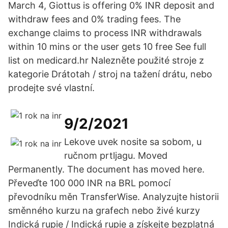
March 4, Giottus is offering 0% INR deposit and
withdraw fees and 0% trading fees. The
exchange claims to process INR withdrawals
within 10 mins or the user gets 10 free See full
list on medicard.hr Nalezněte použité stroje z
kategorie Drátotah / stroj na tažení drátu, nebo
prodejte své vlastní.
9/2/2021
Lekove uvek nosite sa sobom, u
ručnom prtljagu. Moved
Permanently. The document has moved here.
Převeďte 100 000 INR na BRL pomocí
převodníku měn TransferWise. Analyzujte historii
směnného kurzu na grafech nebo živé kurzy
Indická rupie / Indická rupie a získejte bezplatná