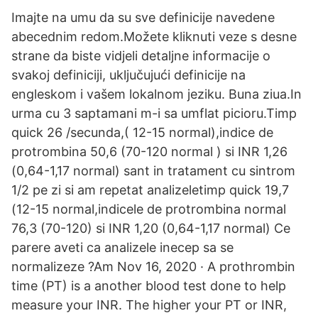
Imajte na umu da su sve definicije navedene
abecednim redom.Možete kliknuti veze s desne
strane da biste vidjeli detaljne informacije o
svakoj definiciji, uključujući definicije na
engleskom i vašem lokalnom jeziku. Buna ziua.In
urma cu 3 saptamani m-i sa umflat picioru.Timp
quick 26 /secunda,( 12-15 normal),indice de
protrombina 50,6 (70-120 normal ) si INR 1,26
(0,64-1,17 normal) sant in tratament cu sintrom
1/2 pe zi si am repetat analizeletimp quick 19,7
(12-15 normal,indicele de protrombina normal
76,3 (70-120) si INR 1,20 (0,64-1,17 normal) Ce
parere aveti ca analizele inecep sa se
normalizeze ?Am Nov 16, 2020 · A prothrombin
time (PT) is a another blood test done to help
measure your INR. The higher your PT or INR,