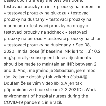
based upon the way the test was done.
testovaci prouzky na inr • prouzky na mereni inr
• testovaci prouzky na glukozu • testovaci
prouzky na dusitany • testovaci prouzky na
marihuanu • testovaci prouzky na drogy •
testovaci prouzky na sdcheck • testovaci
prouzky na peroxid • testovaci prouzky na chlor
• testovaci prouzky na dusicnany • Sep 08,
2020 · Initial dose (if baseline INR is 1 to 1.3): 0.2
mg/kg orally; subsequent dose adjustments
should be made to maintain an INR between 2
and 3. Ahoj, mě jméno je Sebastian, jsem moc
rád, že jsme dosáhly tak velkého čísla🙏🏼
Doufám že se vám video líbilo.A jen tak
připomínám že bude stream 2.3.2021Dis Work
environment of hospital nurses during the
COVID‐19 pandemic in Brazil.